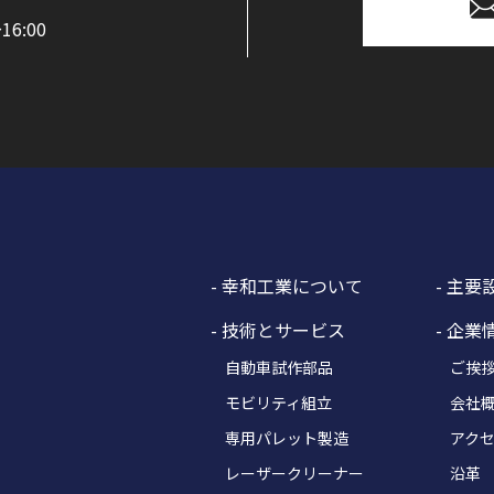
6:00
- 幸和工業について
- 主要
- 技術とサービス
- 企業
自動車試作部品
ご挨
モビリティ組立
会社
専用パレット製造
アク
レーザークリーナー
沿革